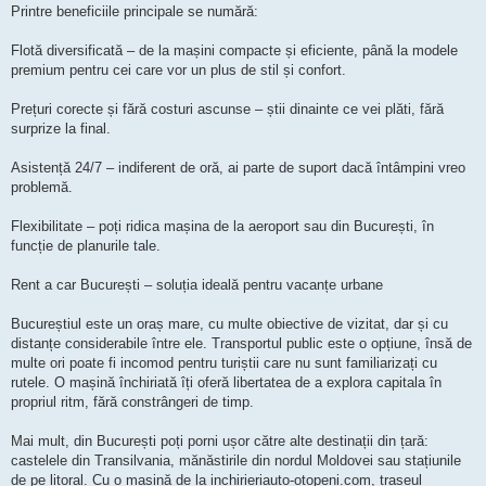
Printre beneficiile principale se numără:
Flotă diversificată – de la mașini compacte și eficiente, până la modele
premium pentru cei care vor un plus de stil și confort.
Prețuri corecte și fără costuri ascunse – știi dinainte ce vei plăti, fără
surprize la final.
Asistență 24/7 – indiferent de oră, ai parte de suport dacă întâmpini vreo
problemă.
Flexibilitate – poți ridica mașina de la aeroport sau din București, în
funcție de planurile tale.
Rent a car București – soluția ideală pentru vacanțe urbane
Bucureștiul este un oraș mare, cu multe obiective de vizitat, dar și cu
distanțe considerabile între ele. Transportul public este o opțiune, însă de
multe ori poate fi incomod pentru turiștii care nu sunt familiarizați cu
rutele. O mașină închiriată îți oferă libertatea de a explora capitala în
propriul ritm, fără constrângeri de timp.
Mai mult, din București poți porni ușor către alte destinații din țară:
castelele din Transilvania, mănăstirile din nordul Moldovei sau stațiunile
de pe litoral. Cu o mașină de la inchirieriauto-otopeni.com, traseul