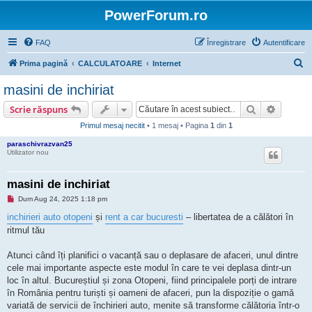
PowerForum.ro
FAQ
Înregistrare
Autentificare
C
Prima pagină
CALCULATOARE
Internet
ă
masini de inchiriat
u
Căutare
Căutare
Scrie răspuns
t
Primul mesaj necitit
• 1 mesaj • Pagina
1
din
1
a
paraschivrazvan25
r
Utilizator nou
e
masini de inchiriat
M
Dum Aug 24, 2025 1:18 pm
e
s
inchirieri auto otopeni
și
rent a car bucuresti
– libertatea de a călători în
a
ritmul tău
j
n
e
Atunci când îți planifici o vacanță sau o deplasare de afaceri, unul dintre
c
i
cele mai importante aspecte este modul în care te vei deplasa dintr-un
t
loc în altul. Bucureștiul și zona Otopeni, fiind principalele porți de intrare
i
t
în România pentru turiști și oameni de afaceri, pun la dispoziție o gamă
variată de servicii de închirieri auto, menite să transforme călătoria într-o