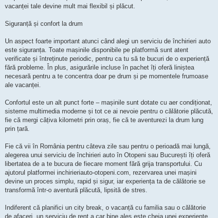
vacanței tale devine mult mai flexibil și plăcut.
Siguranță și confort la drum
Un aspect foarte important atunci când alegi un serviciu de închirieri auto
este siguranța. Toate mașinile disponibile pe platformă sunt atent
verificate și întreținute periodic, pentru ca tu să te bucuri de o experiență
fără probleme. În plus, asigurările incluse în pachet îți oferă liniștea
necesară pentru a te concentra doar pe drum și pe momentele frumoase
ale vacanței.
Confortul este un alt punct forte – mașinile sunt dotate cu aer condiționat,
sisteme multimedia moderne și tot ce ai nevoie pentru o călătorie plăcută,
fie că mergi câțiva kilometri prin oraș, fie că te aventurezi la drum lung
prin țară.
Fie că vii în România pentru câteva zile sau pentru o perioadă mai lungă,
alegerea unui serviciu de închirieri auto în Otopeni sau București îți oferă
libertatea de a te bucura de fiecare moment fără grija transportului. Cu
ajutorul platformei inchirieriauto-otopeni.com, rezervarea unei mașini
devine un proces simplu, rapid și sigur, iar experiența ta de călătorie se
transformă într-o aventură plăcută, lipsită de stres.
Indiferent că planifici un city break, o vacanță cu familia sau o călătorie
de afaceri, un serviciu de rent a car bine ales este cheia unei experiențe