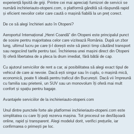
experiență lipsită de griji. Printre cei mai apreciați furnizori de servicii se
numără inchirieriauto-otopeni.com, o platformă gândită să răspundă rapid
și eficient nevoilor celor care caută o mașină fiabilă la un preț corect.
De ce să alegi închirieri auto în Otopeni?
Aeroportul Internațional „Henri Coandă” din Otopeni este principalul punct
de sosire pentru majoritatea celor care vizitează România. După un zbor
lung, ultimul lucru pe care ți-l dorești este să pierzi timp căutând transport
sau negociind tarife pentru taxi. Închirierea unei mașini direct din Otopeni
îți oferă libertatea de a pleca la drum imediat, fără bătăi de cap.
Cu ajutorul serviciilor de rent a car, ai posibilitatea să alegi exact tipul de
vehicul de care ai nevoie. Dacă ești singur sau în cuplu, o mașină mică,
economică, poate fi ideală pentru traficul din București. Dacă vii împreună
cu familia sau prietenii, un SUV sau un monovolum îți oferă mai mult
confort și spațiu pentru bagaje.
Avantajele serviciilor de la inchirieriauto-otopeni.com
Unul dintre punctele forte ale platformei inchirieriauto-otopeni.com este
simplitatea cu care îți poți rezerva mașina. Tot procesul se desfășoară
online, rapid și transparent. Alegi modelul dorit, verifici prețurile, iar
confirmarea o primești pe loc.