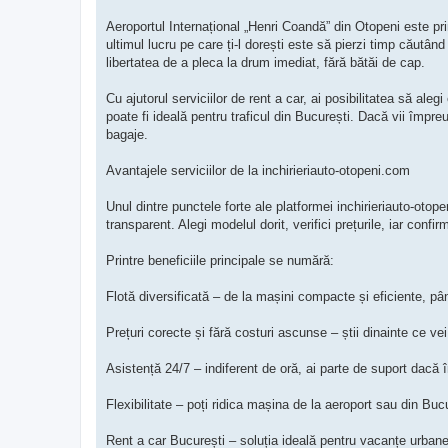
Aeroportul Internațional „Henri Coandă” din Otopeni este pr
ultimul lucru pe care ți-l dorești este să pierzi timp căutând
libertatea de a pleca la drum imediat, fără bătăi de cap.
Cu ajutorul serviciilor de rent a car, ai posibilitatea să al
poate fi ideală pentru traficul din București. Dacă vii împr
bagaje.
Avantajele serviciilor de la inchirieriauto-otopeni.com
Unul dintre punctele forte ale platformei inchirieriauto-otop
transparent. Alegi modelul dorit, verifici prețurile, iar confi
Printre beneficiile principale se numără:
Flotă diversificată – de la mașini compacte și eficiente, pâ
Prețuri corecte și fără costuri ascunse – știi dinainte ce vei p
Asistență 24/7 – indiferent de oră, ai parte de suport dacă
Flexibilitate – poți ridica mașina de la aeroport sau din Bucur
Rent a car București – soluția ideală pentru vacanțe urban