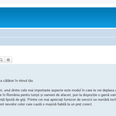
Căutare
Căutare avansată
a călători în ritmul tău
ri, unul dintre cele mai importante aspecte este modul în care te vei deplasa di
are în România pentru turiști și oameni de afaceri, pun la dispoziție o gamă vari
ță lipsită de griji. Printre cei mai apreciați furnizori de servicii se numără inch
nt nevoilor celor care caută o mașină fiabilă la un preț corect.