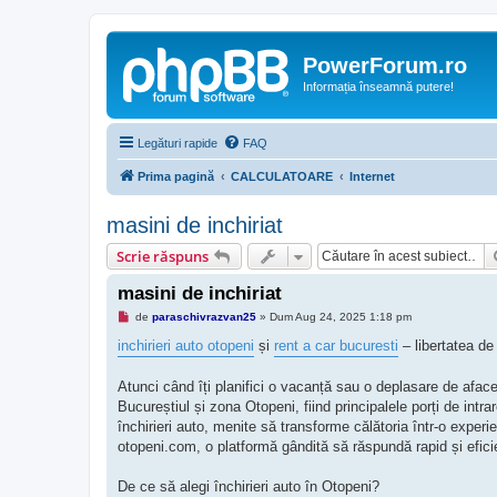
PowerForum.ro
Informația înseamnă putere!
Legături rapide
FAQ
Prima pagină
CALCULATOARE
Internet
masini de inchiriat
Scrie răspuns
masini de inchiriat
M
de
paraschivrazvan25
»
Dum Aug 24, 2025 1:18 pm
e
s
inchirieri auto otopeni
și
rent a car bucuresti
– libertatea de 
a
j
n
Atunci când îți planifici o vacanță sau o deplasare de aface
e
Bucureștiul și zona Otopeni, fiind principalele porți de intr
c
i
închirieri auto, menite să transforme călătoria într-o experien
t
otopeni.com, o platformă gândită să răspundă rapid și eficie
i
t
De ce să alegi închirieri auto în Otopeni?