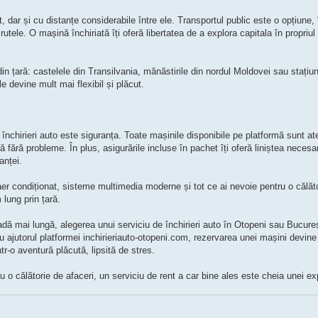
, dar și cu distanțe considerabile între ele. Transportul public este o opțiune,
rutele. O mașină închiriată îți oferă libertatea de a explora capitala în propriul 
din țară: castelele din Transilvania, mănăstirile din nordul Moldovei sau stațiuni
e devine mult mai flexibil și plăcut.
închirieri auto este siguranța. Toate mașinile disponibile pe platformă sunt ate
ă fără probleme. În plus, asigurările incluse în pachet îți oferă liniștea necesa
anței.
aer condiționat, sisteme multimedia moderne și tot ce ai nevoie pentru o călăto
 lung prin țară.
dă mai lungă, alegerea unui serviciu de închirieri auto în Otopeni sau București
Cu ajutorul platformei inchirieriauto-otopeni.com, rezervarea unei mașini devin
ntr-o aventură plăcută, lipsită de stres.
au o călătorie de afaceri, un serviciu de rent a car bine ales este cheia unei ex