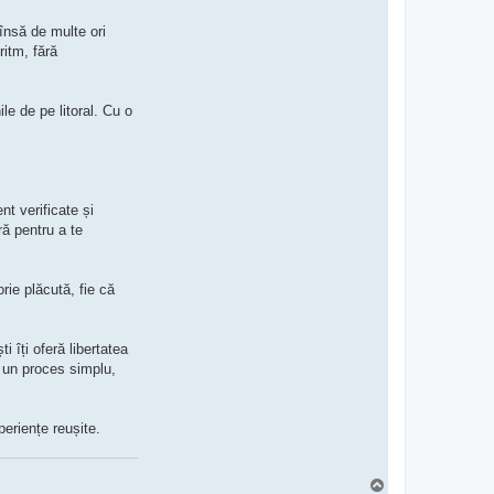
 însă de multe ori
ritm, fără
le de pe litoral. Cu o
nt verificate și
ră pentru a te
rie plăcută, fie că
 îți oferă libertatea
e un proces simplu,
periențe reușite.
S