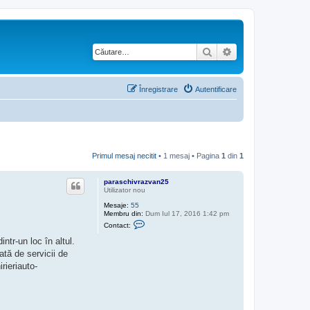
Căutare
Căutare avansată
Înregistrare
Autentificare
Primul mesaj necitit
• 1 mesaj • Pagina
1
din
1
paraschivrazvan25
Utilizator nou
Mesaje:
55
Membru din:
Dum Iul 17, 2016 1:42 pm
C
Contact:
o
n
ntr-un loc în altul.
t
ată de servicii de
a
c
irieriauto-
t
e
a
z
ă