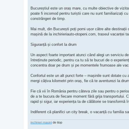
Bucureștiul este un oraș mare, cu multe obiective de vizitat
poate fi incomod pentru turiștii care nu sunt familiarizați cu 
constrângeri de timp.
Mai mult, din București poți porni ușor către alte destinații 
mașină de la inchirieriauto-otopeni.com, traseul vacanței tal
Siguranță și confort la drum
Un aspect foarte important atunci când alegi un serviciu de 
întreținute periodic, pentru ca tu să te bucuri de o experienț
concentra doar pe drum și pe momentele frumoase ale vac
Confortul este un alt punct forte – mașinile sunt dotate cu 
mergi câțiva kilometri prin oraș, fie că te aventurezi la drum
Fie că vii în România pentru câteva zile sau pentru o perioa
de a te bucura de fiecare moment fără grija transportului. 
rapid și sigur, iar experiența ta de călătorie se transformă î
Indiferent că planifici un city break, o vacanță cu familia s
inchirieri masini
de ttop