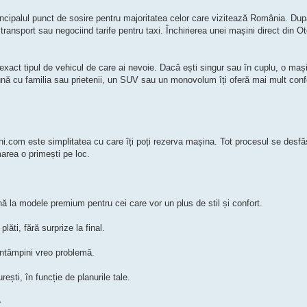
incipalul punct de sosire pentru majoritatea celor care vizitează România. Dup
 transport sau negociind tarife pentru taxi. Închirierea unei mașini direct din Ot
egi exact tipul de vehicul de care ai nevoie. Dacă ești singur sau în cuplu, o m
eună cu familia sau prietenii, un SUV sau un monovolum îți oferă mai mult confo
eni.com este simplitatea cu care îți poți rezerva mașina. Tot procesul se desfă
rmarea o primești pe loc.
nă la modele premium pentru cei care vor un plus de stil și confort.
lăti, fără surprize la final.
 întâmpini vreo problemă.
ești, în funcție de planurile tale.
e