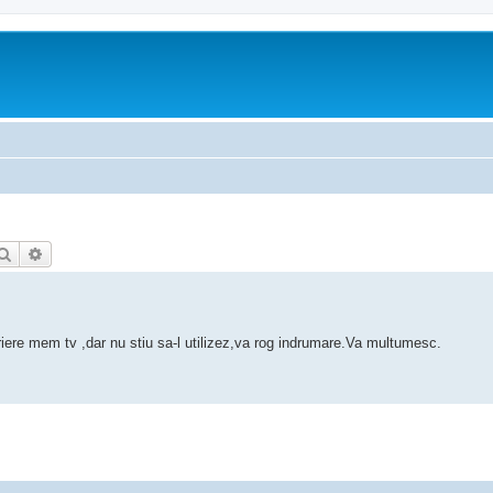
Căutare
Căutare avansată
re mem tv ,dar nu stiu sa-l utilizez,va rog indrumare.Va multumesc.