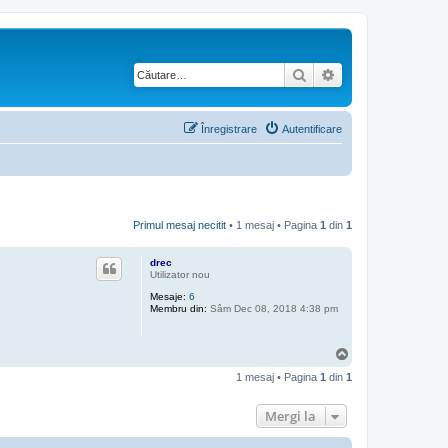
Căutare
Căutare avansată
Înregistrare
Autentificare
Primul mesaj necitit
• 1 mesaj • Pagina
1
din
1
drec
Utilizator nou
Mesaje:
6
Membru din:
Sâm Dec 08, 2018 4:38 pm
S
u
1 mesaj • Pagina
1
din
1
s
Mergi la