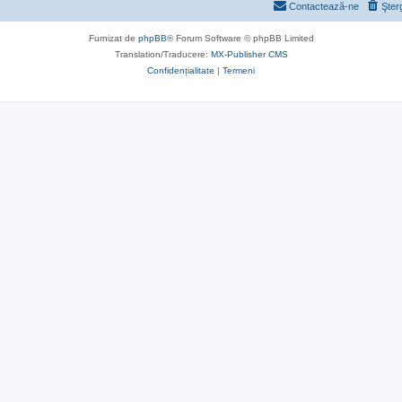
Contactează-ne
Şter
Furnizat de
phpBB
® Forum Software © phpBB Limited
Translation/Traducere:
MX-Publisher CMS
Confidențialitate
|
Termeni