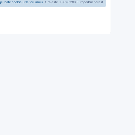
ge toate cookie-urile forumului
Ora este UTC+03:00 Europe/Bucharest