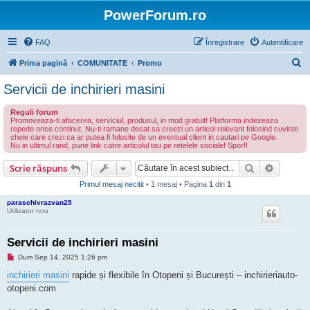
PowerForum.ro
FAQ
Înregistrare
Autentificare
C
Prima pagină
COMUNITATE
Promo
ă
Servicii de inchirieri masini
u
Reguli forum
t
Promoveaza-ti afacerea, serviciul, produsul, in mod gratuit! Platforma indexeaza
repede orice continut. Nu-ti ramane decat sa creezi un articol relevant folosind cuvinte
a
cheie care crezi ca ar putea fi folosite de un eventual client in cautari pe Google.
Nu in ultimul rand, pune link catre articolul tau pe retelele sociale! Spor!!
r
e
Căutare
Căutare
Scrie răspuns
Primul mesaj necitit
• 1 mesaj • Pagina
1
din
1
paraschivrazvan25
Utilizator nou
Servicii de inchirieri masini
M
Dum Sep 14, 2025 1:26 pm
e
s
inchirieri masini
rapide și flexibile în Otopeni și București – inchirieriauto-
a
otopeni.com
j
n
e