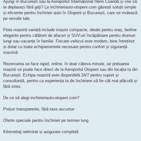
Ajungi în București sau la Aeroportul Internațional Henri Coandă și vrei să
c
i
te deplasezi fără griji? La inchirieriauto-otopeni.com găsești soluții simple
t
și eficiente pentru închirieri auto în Otopeni și București, care se mulează
i
t
pe nevoile tale.
Flota noastră variată include mașini compacte, ideale pentru oraș, berline
elegante pentru călătorii de afaceri și SUV-uri încăpătoare pentru drumuri
lungi sau vacanțe în familie. Fiecare vehicul este modern, bine întreținut
și dotat cu toate echipamentele necesare pentru confort și siguranță
maximă.
Rezervarea se face rapid, online, în doar câteva minute, iar preluarea
mașinii se poate face direct de la Aeroportul Otopeni sau din locația ta din
București. Echipa noastră este disponibilă 24/7 pentru suport și
consultanță, pentru ca experiența ta de închiriere să fie cât mai plăcută și
fără stres.
De ce să alegi inchirieriauto-otopeni.com?
Prețuri transparente, fără taxe ascunse
Oferte speciale pentru închirieri pe termen lung
Kilometraj nelimitat și asigurare completă