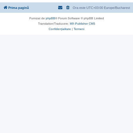
Prima pagină
Ora este UTC+03:00 Europe/Bucharest
Furnizat de
phpBB
® Forum Software © phpBB Limited
Translation/Traducere:
MX-Publisher CMS
Confidențialitate
|
Termeni