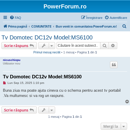
PowerForum.ro
FAQ
Înregistrare
Autentificare
C
Prima pagină
COMUNITATE
Bun venit in comunitatea PowerForum.ro!
ă
Tv Domotec DC12v Model:MS6100
u
Căutare
Căutare
Scrie răspuns
t
Primul mesaj necitit
• 1 mesaj • Pagina
1
din
1
a
nicuschiopu
r
Utilizator nou
e
Tv Domotec DC12v Model:MS6100
M
Lun Sep 15, 2025 1:10 pm
e
s
Buna ziua ma poate ajuta cineva cu o schema pentru acest tv portabil
a
.Va multumesc si va rog un raspuns.
j
n
e
c
Scrie răspuns
i
t
1 mesaj • Pagina
1
din
1
i
t
Mergi la