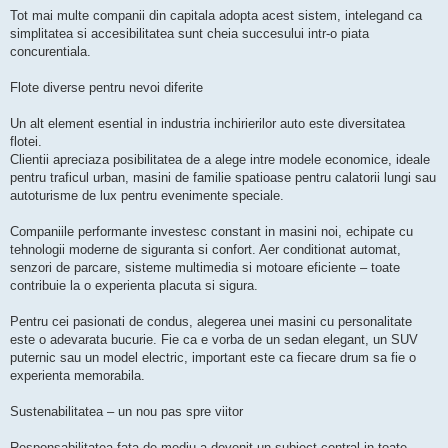
Tot mai multe companii din capitala adopta acest sistem, intelegand ca
simplitatea si accesibilitatea sunt cheia succesului intr-o piata
concurentiala.
Flote diverse pentru nevoi diferite
Un alt element esential in industria inchirierilor auto este diversitatea
flotei.
Clientii apreciaza posibilitatea de a alege intre modele economice, ideale
pentru traficul urban, masini de familie spatioase pentru calatorii lungi sau
autoturisme de lux pentru evenimente speciale.
Companiile performante investesc constant in masini noi, echipate cu
tehnologii moderne de siguranta si confort. Aer conditionat automat,
senzori de parcare, sisteme multimedia si motoare eficiente – toate
contribuie la o experienta placuta si sigura.
Pentru cei pasionati de condus, alegerea unei masini cu personalitate
este o adevarata bucurie. Fie ca e vorba de un sedan elegant, un SUV
puternic sau un model electric, important este ca fiecare drum sa fie o
experienta memorabila.
Sustenabilitatea – un nou pas spre viitor
Responsabilitatea fata de mediu a devenit un subiect central in toate