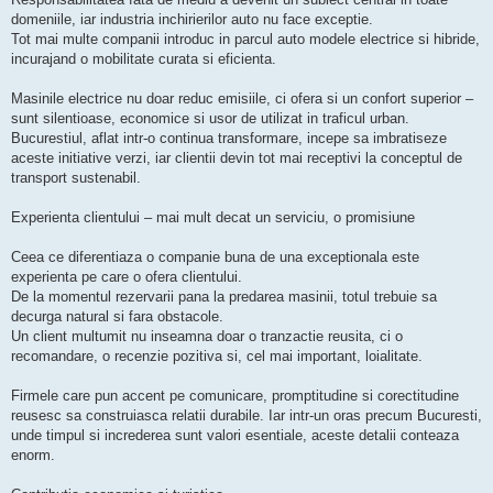
domeniile, iar industria inchirierilor auto nu face exceptie.
Tot mai multe companii introduc in parcul auto modele electrice si hibride,
incurajand o mobilitate curata si eficienta.
Masinile electrice nu doar reduc emisiile, ci ofera si un confort superior –
sunt silentioase, economice si usor de utilizat in traficul urban.
Bucurestiul, aflat intr-o continua transformare, incepe sa imbratiseze
aceste initiative verzi, iar clientii devin tot mai receptivi la conceptul de
transport sustenabil.
Experienta clientului – mai mult decat un serviciu, o promisiune
Ceea ce diferentiaza o companie buna de una exceptionala este
experienta pe care o ofera clientului.
De la momentul rezervarii pana la predarea masinii, totul trebuie sa
decurga natural si fara obstacole.
Un client multumit nu inseamna doar o tranzactie reusita, ci o
recomandare, o recenzie pozitiva si, cel mai important, loialitate.
Firmele care pun accent pe comunicare, promptitudine si corectitudine
reusesc sa construiasca relatii durabile. Iar intr-un oras precum Bucuresti,
unde timpul si increderea sunt valori esentiale, aceste detalii conteaza
enorm.