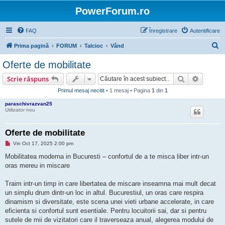
PowerForum.ro
FAQ
Înregistrare
Autentificare
C
Prima pagină
FORUM
Talcioc
Vând
ă
Oferte de mobilitate
u
Căutare
Căutare
Scrie răspuns
t
Primul mesaj necitit
• 1 mesaj • Pagina
1
din
1
a
paraschivrazvan25
r
Utilizator nou
e
Oferte de mobilitate
M
Vin Oct 17, 2025 2:00 pm
e
s
Mobilitatea moderna in Bucuresti – confortul de a te misca liber intr-un
a
oras mereu in miscare
j
n
e
Traim intr-un timp in care libertatea de miscare inseamna mai mult decat
c
i
un simplu drum dintr-un loc in altul. Bucurestiul, un oras care respira
t
dinamism si diversitate, este scena unei vieti urbane accelerate, in care
i
t
eficienta si confortul sunt esentiale. Pentru locuitorii sai, dar si pentru
sutele de mii de vizitatori care il traverseaza anual, alegerea modului de