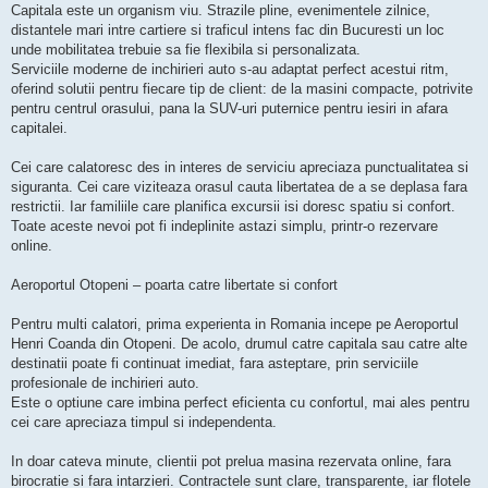
Capitala este un organism viu. Strazile pline, evenimentele zilnice,
distantele mari intre cartiere si traficul intens fac din Bucuresti un loc
unde mobilitatea trebuie sa fie flexibila si personalizata.
Serviciile moderne de inchirieri auto s-au adaptat perfect acestui ritm,
oferind solutii pentru fiecare tip de client: de la masini compacte, potrivite
pentru centrul orasului, pana la SUV-uri puternice pentru iesiri in afara
capitalei.
Cei care calatoresc des in interes de serviciu apreciaza punctualitatea si
siguranta. Cei care viziteaza orasul cauta libertatea de a se deplasa fara
restrictii. Iar familiile care planifica excursii isi doresc spatiu si confort.
Toate aceste nevoi pot fi indeplinite astazi simplu, printr-o rezervare
online.
Aeroportul Otopeni – poarta catre libertate si confort
Pentru multi calatori, prima experienta in Romania incepe pe Aeroportul
Henri Coanda din Otopeni. De acolo, drumul catre capitala sau catre alte
destinatii poate fi continuat imediat, fara asteptare, prin serviciile
profesionale de inchirieri auto.
Este o optiune care imbina perfect eficienta cu confortul, mai ales pentru
cei care apreciaza timpul si independenta.
In doar cateva minute, clientii pot prelua masina rezervata online, fara
birocratie si fara intarzieri. Contractele sunt clare, transparente, iar flotele