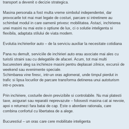
transport a devenit o decizie strategica.
Masina personala a fost multa vreme simbolul independentei, dar
provocarile tot mai mari legate de costuri, parcare si intretinere au
schimbat modul in care oamenii privesc mobilitatea. Astazi, inchirierea
unei masini nu mai este o optiune de lux, ci o solutie inteligenta si
flexibila, adaptata stilului de viata modern.
Evolutia inchirierilor auto – de la serviciu auxiliar la necesitate cotidiana
Pana nu demult, serviciile de inchirieri auto erau asociate mai ales cu
turistii straini sau cu delegatiile de afaceri. Acum, tot mai multi
bucuresteni aleg sa inchirieze masini pentru deplasari zilnice, excursii de
weekend sau evenimente speciale.
Schimbarea vine firesc, intr-un oras aglomerat, unde timpul pierdut in
trafic si lipsa locurilor de parcare transforma detinerea unui autoturism
intr-o povara.
Prin inchiriere, costurile devin previzibile si controlabile. Nu mai platesti
taxe, asigurari sau reparatii neprevazute – folosesti masina cat ai nevoie,
apoi o returnezi fara batai de cap. Este o abordare rationala, care
combina confortul cu libertatea de a alege.
Bucurestiul – un oras care cere mobilitate inteligenta