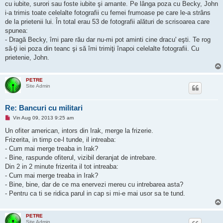
cu iubite, surori sau foste iubite şi amante. Pe lânga poza cu Becky, John
i-a trimis toate celelalte fotografii cu femei frumoase pe care le-a strâns
de la prietenii lui. În total erau 53 de fotografii alături de scrisoarea care
spunea:
- Dragă Becky, îmi pare rău dar nu-mi pot aminti cine dracu' eşti. Te rog
să-ţi iei poza din teanc şi să îmi trimiţi înapoi celelalte fotografii. Cu
prietenie, John.
PETRE
Site Admin
Re: Bancuri cu militari
M
Vin Aug 09, 2013 9:25 am
e
s
Un ofiter american, intors din Irak, merge la frizerie.
a
Frizerita, in timp ce-l tunde, il intreaba:
j
n
- Cum mai merge treaba in Irak?
e
- Bine, raspunde ofiterul, vizibil deranjat de intrebare.
c
i
Din 2 in 2 minute frizerita il tot intreaba:
t
- Cum mai merge treaba in Irak?
i
t
- Bine, bine, dar de ce ma enervezi mereu cu intrebarea asta?
- Pentru ca ti se ridica parul in cap si mi-e mai usor sa te tund.
PETRE
Site Admin