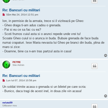
Re: Bancuri cu militari
M
Sâm Mai 24, 2014 12:51 pm
e
s
Ion, in permisie de la armata, trece si il vizitează pe Gheo:
a
- Gheo draga ti-am adus cadou o grenada.
j
n
- Pai si eu ce sa fac cu ea?
e
- Scoti frumos cuiul asta si o arunci repede unde vrei tu!
c
i
Scoate Gheo cuiul si o arunca in buda. Bubuie grenada de face buda
t
numai crapaturi. Iese Maria nevasta lui Gheo pe branci din buda, plina de
i
t
maro si zice:
- Doamne, bine ca n-am tras partzul asta in casa!
PETRE
Site Admin
Re: Bancuri cu militari
M
Lun Iul 07, 2014 10:58 pm
e
s
Un soldat trimite acasa o grenada si un biletel pe care scria:
a
- Bunico, daca tragi de acest inel, in doua zile vin acasa!
j
n
e
c
nelutu59
i
Utilizator nou
t