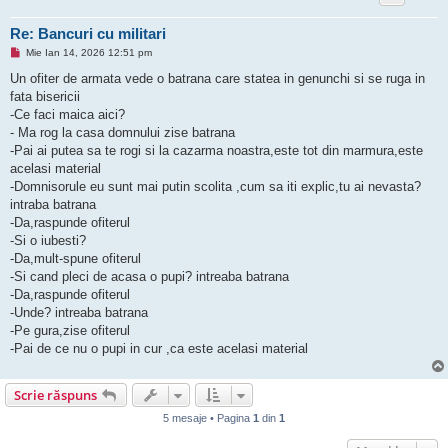
i
t
Re: Bancuri cu militari
M
Mie Ian 14, 2026 12:51 pm
e
s
Un ofiter de armata vede o batrana care statea in genunchi si se ruga in
a
fata bisericii
j
n
-Ce faci maica aici?
e
- Ma rog la casa domnului zise batrana
c
i
-Pai ai putea sa te rogi si la cazarma noastra,este tot din marmura,este
t
acelasi material
i
t
-Domnisorule eu sunt mai putin scolita ,cum sa iti explic,tu ai nevasta?
intraba batrana
-Da,raspunde ofiterul
-Si o iubesti?
-Da,mult-spune ofiterul
-Si cand pleci de acasa o pupi? intreaba batrana
-Da,raspunde ofiterul
-Unde? intreaba batrana
-Pe gura,zise ofiterul
-Pai de ce nu o pupi in cur ,ca este acelasi material
Scrie răspuns
5 mesaje • Pagina
1
din
1