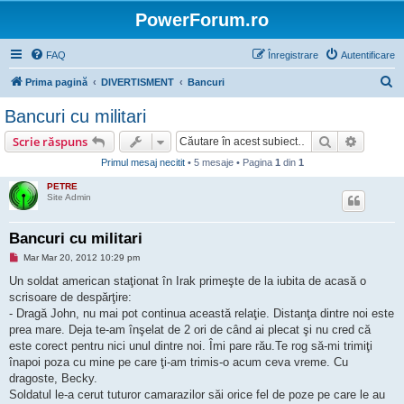
PowerForum.ro
FAQ
Înregistrare
Autentificare
C
Prima pagină
DIVERTISMENT
Bancuri
ă
Bancuri cu militari
u
Căutare
Căutare
Scrie răspuns
t
Primul mesaj necitit
• 5 mesaje • Pagina
1
din
1
a
PETRE
r
Site Admin
e
Bancuri cu militari
M
Mar Mar 20, 2012 10:29 pm
e
s
Un soldat american staţionat în Irak primeşte de la iubita de acasă o
a
scrisoare de despărţire:
j
n
- Dragă John, nu mai pot continua această relaţie. Distanţa dintre noi este
e
prea mare. Deja te-am înşelat de 2 ori de când ai plecat şi nu cred că
c
i
este corect pentru nici unul dintre noi. Îmi pare rău.Te rog să-mi trimiţi
t
înapoi poza cu mine pe care ţi-am trimis-o acum ceva vreme. Cu
i
t
dragoste, Becky.
Soldatul le-a cerut tuturor camarazilor săi orice fel de poze pe care le au