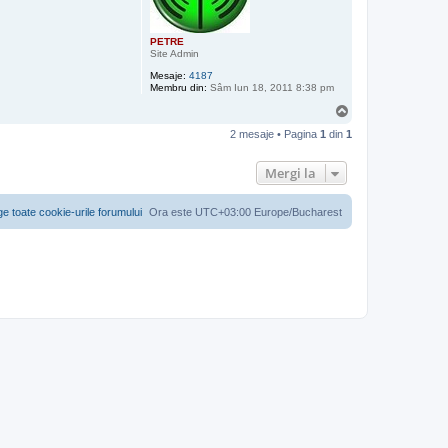
PETRE
Site Admin
Mesaje:
4187
Membru din:
Sâm Iun 18, 2011 8:38 pm
S
u
2 mesaje • Pagina
1
din
1
s
Mergi la
ge toate cookie-urile forumului
Ora este UTC+03:00 Europe/Bucharest