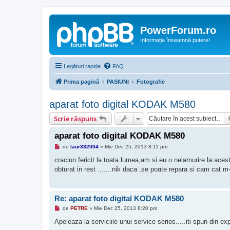
PowerForum.ro
Informația înseamnă putere!
Legături rapide
FAQ
Prima pagină
PASIUNI
Fotografie
aparat foto digital KODAK M580
Scrie răspuns
aparat foto digital KODAK M580
M
de
laur332004
»
Mie Dec 25, 2013 8:11 pm
e
s
craciun fericit la toata lumea,am si eu o nelamurire la aces
a
obturat in rest .......nik daca ,se poate repara si cam cat m
j
n
e
c
i
Re: aparat foto digital KODAK M580
t
i
M
de
PETRE
»
Mie Dec 25, 2013 8:20 pm
t
e
s
Apeleaza la serviciile unui service serios.....iti spun din 
a