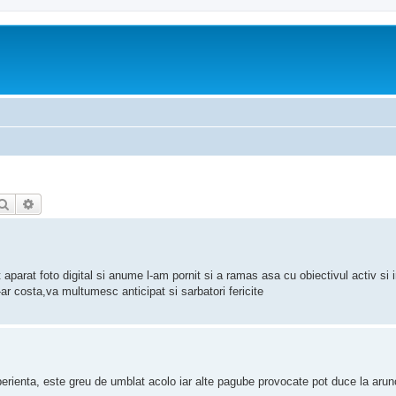
Căutare
Căutare avansată
t aparat foto digital si anume l-am pornit si a ramas asa cu obiectivul activ si
-ar costa,va multumesc anticipat si sarbatori fericite
experienta, este greu de umblat acolo iar alte pagube provocate pot duce la arun