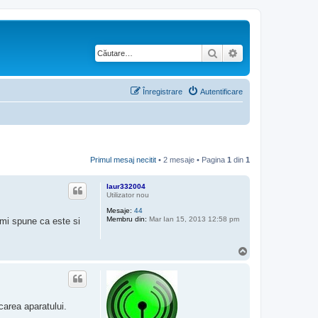
Căutare
Căutare avansată
Înregistrare
Autentificare
Primul mesaj necitit
• 2 mesaje • Pagina
1
din
1
laur332004
Utilizator nou
Mesaje:
44
Membru din:
Mar Ian 15, 2013 12:58 pm
 imi spune ca este si
S
u
s
carea aparatului.