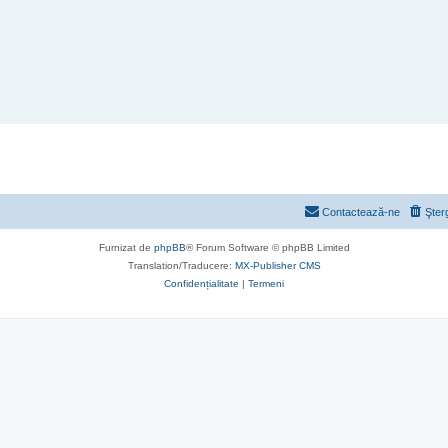
Contactează-ne
Şter
Furnizat de
phpBB
® Forum Software © phpBB Limited
Translation/Traducere:
MX-Publisher CMS
Confidențialitate
|
Termeni