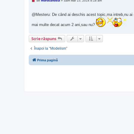
M
de
morocanosul
»
Sâm Mar 15, 2014 8:18 am
e
s
a
@Mesteru: De când ai deschis acest topic,ma intreb,nu ai 
j
n
e
mai multe decat acum 2 ani,sau nu?
c
i
t
i
Scrie răspuns
t
Înapoi la “Modelism”
Prima pagină