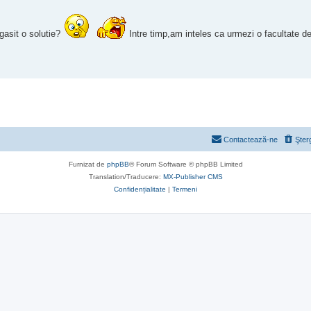
gasit o solutie?
Intre timp,am inteles ca urmezi o facultate de 
Contactează-ne
Şter
Furnizat de
phpBB
® Forum Software © phpBB Limited
Translation/Traducere:
MX-Publisher CMS
Confidențialitate
|
Termeni