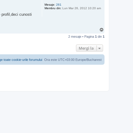
Mesaje:
261
Membru din:
Lun Mar 26, 2012 10:20 am
profil,deci cunosti
S
u
2 mesaje • Pagina
1
din
1
s
Mergi la
ge toate cookie-urile forumului
Ora este UTC+03:00 Europe/Bucharest