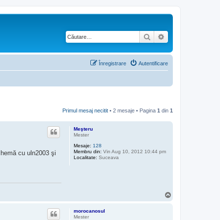
Căutare
Căutare avansată
Înregistrare
Autentificare
Primul mesaj necitit
• 2 mesaje • Pagina
1
din
1
Meşteru
Mester
Mesaje:
128
Membru din:
Vin Aug 10, 2012 10:44 pm
chemă cu uln2003 şi
Localitate:
Suceava
S
u
s
morocanosul
Mester