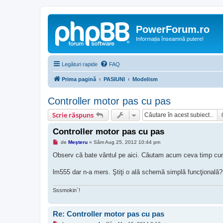
PowerForum.ro
Informația înseamnă putere!
Legături rapide
FAQ
Prima pagină
PASIUNI
Modelism
Controller motor pas cu pas
Scrie răspuns
Controller motor pas cu pas
M
de
Meşteru
»
Sâm Aug 25, 2012 10:44 pm
e
s
Observ că bate vântul pe aici. Căutam acum ceva timp cum
a
j
lm555 dar n-a mers. Ştiţi o ală schemă simplă funcţională? 
n
e
c
i
Sssmokin`!
t
i
t
Re: Controller motor pas cu pas