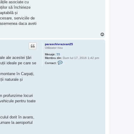
tățile asociate cu
e
ților să închirieze
a
z
aptabilă și
ă
cesare, serviciile de
p
e
De asemenea daca aveti
p
a
r
S
a
u
s
s
c
paraschivrazvan25
h
Utilizator nou
i
v
Mesaje:
55
ale ale acestei țări
r
Membru din:
Dum Iul 17, 2016 1:42 pm
a
C
luții ideale pe care se
Contact:
z
o
v
n
a
t
i montane în Carpați,
n
a
2
ii naturale și
c
5
t
e
a
z
 în profunzime locuri
ă
 vehicule pentru toate
p
e
p
a
r
culul dorit în avans,
a
turnare la aeroportul
s
c
h
i