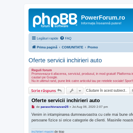
PowerForum.ro
Informația înseamnă putere!
Legături rapide
FAQ
Prima pagină
COMUNITATE
Promo
Oferte servicii inchirieri auto
Reguli forum
Promoveaza-ti afacerea, serviciul, produsul, in mod gratuit! Platforma i
cautari pe Google.
Nu in ultimul rand, pune link catre articolul tau pe retelele sociale! Spor!
Scrie răspuns
Oferte servicii inchirieri auto
M
de
paraschivrazvan25
»
Joi Aug 06, 2020 2:07 pm
e
s
Venim in intampinarea dumneavoastra cu cele mai bune ofert
a
persoane fizice si orice categorie de clienti. Masinile noas
j
n
e
c
inchirieri masini
de ttop