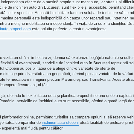
i independența oferite de o mașină proprie sunt menținute, iar stresul și dificul
iile de închirieri auto din București sunt flexibile și accesibile, permițând clien
ățile lor specifice. Această flexibilitate face ca soluția de închiriere să fie ad
 mașina personală este indisponibilă din cauza unor reparații sau întrețineri ne
pentru a menține mobilitatea și independența în viața de zi cu zi a clienților. 
eriauto-otopeni.com
este solutia perfecta la costuri avantajoase.
izitatori străini în fiecare zi, dornici să exploreze bogățiile naturale și cultur
lexibilă și avantajoasă, serviciile de închirieri auto în București reprezintă so
tul Otopeni au posibilitatea de a alege dintr-o varietate de oferte de
 distinge prin diversitatea sa geografică, oferind peisaje variate, de la vârfur
 rurale fermecătoare în regiuni precum Maramureș sau Transilvania. Aceste atracț
descopere fiecare colț al țării.
i, oferindu-le flexibilitatea de a-și planifica propriul itinerariu și de a explora
România, serviciile de închirieri auto sunt accesibile, oferind o gamă largă de
 platformelor online, permițând turiștilor să compare opțiuni și să rezerve vehi
ajoritatea companiilor de
inchirieri auto otopeni
oferă facilități de preluare și re
 experiență mai fluidă pentru călători.