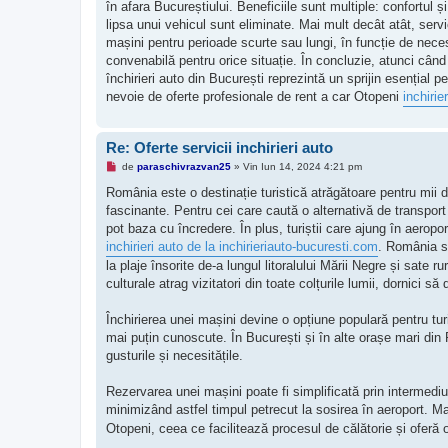
în afara Bucureștiului. Beneficiile sunt multiple: confortul ș
i
t
lipsa unui vehicul sunt eliminate. Mai mult decât atât, servic
mașini pentru perioade scurte sau lungi, în funcție de necesit
convenabilă pentru orice situație. În concluzie, atunci când
închirieri auto din București reprezintă un sprijin esențial 
nevoie de oferte profesionale de rent a car Otopeni
inchiri
Re: Oferte servicii inchirieri auto
M
de
paraschivrazvan25
»
Vin Iun 14, 2024 4:21 pm
e
s
România este o destinație turistică atrăgătoare pentru mii de v
a
fascinante. Pentru cei care caută o alternativă de transport f
j
n
pot baza cu încredere. În plus, turiștii care ajung în aeropor
e
inchirieri auto de la inchirieriauto-bucuresti.com
. România se
c
i
la plaje însorite de-a lungul litoralului Mării Negre și sate
t
culturale atrag vizitatori din toate colțurile lumii, dornici să 
i
t
Închirierea unei mașini devine o opțiune populară pentru turișt
mai puțin cunoscute. În București și în alte orașe mari din 
gusturile și necesitățile.
Rezervarea unei mașini poate fi simplificată prin intermediul
minimizând astfel timpul petrecut la sosirea în aeroport. M
Otopeni, ceea ce facilitează procesul de călătorie și oferă o