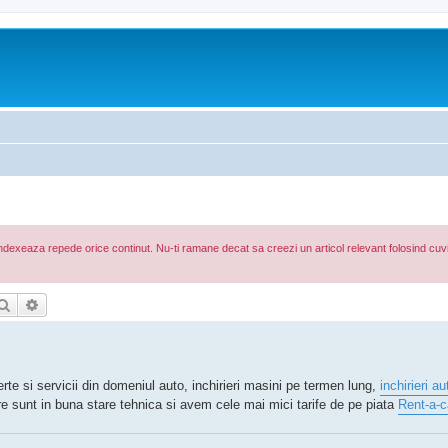
ndexeaza repede orice continut. Nu-ti ramane decat sa creezi un articol relevant folosind cuvint
!
Căutare
Căutare avansată
e si servicii din domeniul auto, inchirieri masini pe termen lung,
inchirieri a
tre sunt in buna stare tehnica si avem cele mai mici tarife de pe piata
Rent-a-c