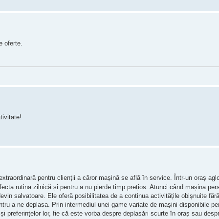
 oferte.
ivitate!
xtraordinară pentru clienții a căror mașină se află în service. Într-un oraș ag
fecta rutina zilnică și pentru a nu pierde timp prețios. Atunci când mașina per
o devin salvatoare. Ele oferă posibilitatea de a continua activitățile obișnuite fă
tru a ne deplasa. Prin intermediul unei game variate de mașini disponibile pentr
și preferințelor lor, fie că este vorba despre deplasări scurte în oraș sau despr