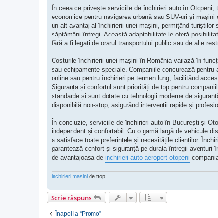
În ceea ce privește serviciile de închirieri auto în Otopeni,
economice pentru navigarea urbană sau SUV-uri și mașini de 
un alt avantaj al închirierii unei mașini, permițând turiștilor
săptămâni întregi. Această adaptabilitate le oferă posibilita
fără a fi legați de orarul transportului public sau de alte restr
Costurile închirierii unei mașini în România variază în funcți
sau echipamente speciale. Companiile concurează pentru a o
online sau pentru închirieri pe termen lung, facilitând accesul
Siguranța și confortul sunt priorități de top pentru companii
standarde și sunt dotate cu tehnologii moderne de siguranță, 
disponibilă non-stop, asigurând intervenții rapide și profesi
În concluzie, serviciile de închirieri auto în București și O
independent și confortabil. Cu o gamă largă de vehicule dis
a satisface toate preferințele și necesitățile clienților. Înch
garantează confort și siguranță pe durata întregii aventuri 
de avantajoasa de
inchirieri auto aeroport otopeni
compania 
inchirieri masini
de ttop
Scrie răspuns
Înapoi la “Promo”