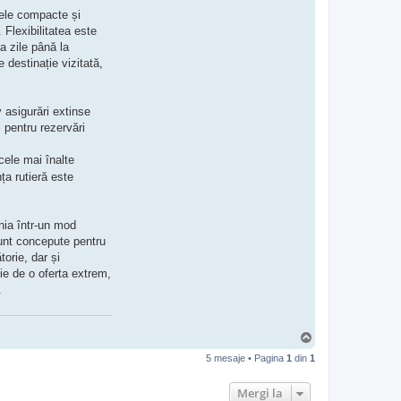
v
odele compacte și
r
a
Flexibilitatea este
z
va zile până la
v
a
 destinație vizitată,
n
2
5
v asigurări extinse
 pentru rezervări
cele mai înalte
ța rutieră este
ânia într-un mod
sunt concepute pentru
torie, dar și
oie de o oferta extrem,
.
S
u
5 mesaje • Pagina
1
din
1
s
Mergi la