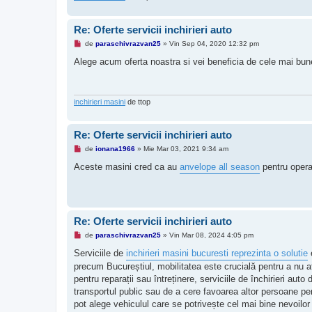
i
t
i
Re: Oferte servicii inchirieri auto
t
M
de
paraschivrazvan25
»
Vin Sep 04, 2020 12:32 pm
e
s
Alege acum oferta noastra si vei beneficia de cele mai bune
a
j
n
e
c
inchirieri masini
de ttop
i
t
i
Re: Oferte servicii inchirieri auto
t
M
de
ionana1966
»
Mie Mar 03, 2021 9:34 am
e
s
Aceste masini cred ca au
anvelope all season
pentru operat
a
j
n
e
c
i
Re: Oferte servicii inchirieri auto
t
i
M
de
paraschivrazvan25
»
Vin Mar 08, 2024 4:05 pm
t
e
s
Serviciile de
inchirieri masini bucuresti reprezinta o solutie
e
a
precum Bucureștiul, mobilitatea este crucială pentru a nu a
j
n
pentru reparații sau întreținere, serviciile de închirieri aut
e
transportul public sau de a cere favoarea altor persoane pen
c
i
pot alege vehiculul care se potrivește cel mai bine nevoilor 
t