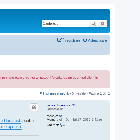
Căutare
Căutare avansată
Înregistrare
Autentificare
e cheie care crezi ca ar putea fi folosite de un eventual client in
Primul mesaj necitit
• 5 mesaje • Pagina
1
din
1
paraschivrazvan25
Utilizator nou
Mesaje:
55
Membru din:
Dum Iul 17, 2016 1:42 pm
uto Bucuresti
pentru
C
Contact:
ar-otopeni.ro
o
n
t
a