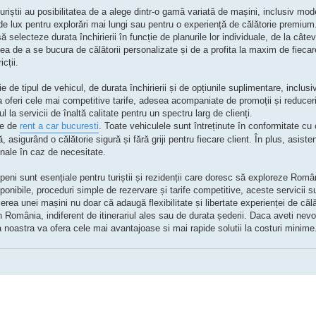
 turiștii au posibilitatea de a alege dintr-o gamă variată de mașini, inclusiv m
lux pentru explorări mai lungi sau pentru o experiență de călătorie premium. 
 să selecteze durata închirierii în funcție de planurile lor individuale, de la câte
tea de a se bucura de călătorii personalizate și de a profita la maxim de fiecare
icții.
e de tipul de vehicul, de durata închirierii și de opțiunile suplimentare, inclusi
feri cele mai competitive tarife, adesea acompaniate de promoții și reduceri
 la servicii de înaltă calitate pentru un spectru larg de clienți.
le de
rent a car bucuresti
. Toate vehiculele sunt întreținute în conformitate cu 
asigurând o călătorie sigură și fără griji pentru fiecare client. În plus, asisten
onale în caz de necesitate.
topeni sunt esențiale pentru turiștii și rezidenții care doresc să exploreze Rom
ponibile, proceduri simple de rezervare și tarife competitive, aceste servicii 
irierea unei mașini nu doar că adaugă flexibilitate și libertate experienței de călă
în România, indiferent de itinerariul ales sau de durata șederii. Daca aveti nev
noastra va ofera cele mai avantajoase si mai rapide solutii la costuri minime