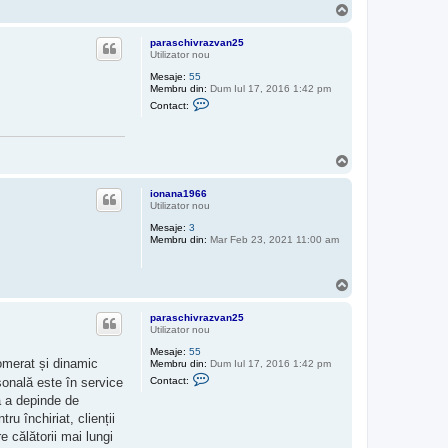
c
S
t
u
e
s
a
paraschivrazvan25
z
Utilizator nou
ă
Mesaje:
55
p
Membru din:
Dum Iul 17, 2016 1:42 pm
e
C
p
Contact:
o
a
n
r
t
a
a
s
S
c
c
t
u
h
e
i
s
ionana1966
a
v
Utilizator nou
z
r
ă
a
Mesaje:
3
p
z
Membru din:
Mar Feb 23, 2021 11:00 am
e
v
p
a
a
n
r
2
S
a
5
u
s
s
c
paraschivrazvan25
h
Utilizator nou
i
v
Mesaje:
55
lomerat și dinamic
r
Membru din:
Dum Iul 17, 2016 1:42 pm
C
a
sonală este în service
Contact:
o
z
ră a depinde de
n
v
t
a
u închiriat, clienții
a
n
e călătorii mai lungi
c
2
t
5