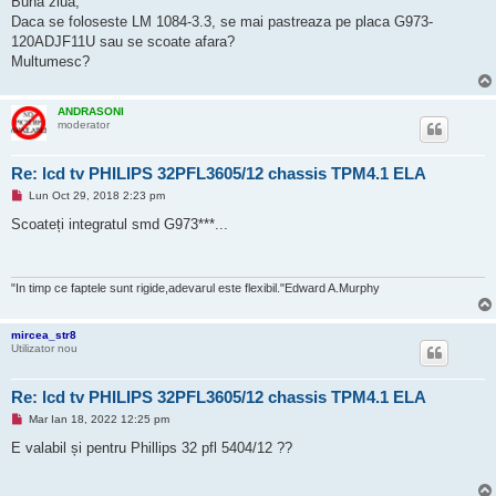
Buna ziua,
a
Daca se foloseste LM 1084-3.3, se mai pastreaza pe placa G973-
j
n
120ADJF11U sau se scoate afara?
e
Multumesc?
c
i
t
i
ANDRASONI
t
moderator
Re: lcd tv PHILIPS 32PFL3605/12 chassis TPM4.1 ELA
M
Lun Oct 29, 2018 2:23 pm
e
s
Scoateți integratul smd G973***...
a
j
n
e
c
"In timp ce faptele sunt rigide,adevarul este flexibil."Edward A.Murphy
i
t
i
mircea_str8
t
Utilizator nou
Re: lcd tv PHILIPS 32PFL3605/12 chassis TPM4.1 ELA
M
Mar Ian 18, 2022 12:25 pm
e
s
E valabil și pentru Phillips 32 pfl 5404/12 ??
a
j
n