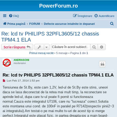
PowerForum.ro
FAQ
Înregistrare
Autentificare
C
Prima pagină
FORUM
Defecte ascunse intalnite in depanari
ă
Re: lcd tv PHILIPS 32PFL3605/12 chassis
u
TPM4.1 ELA
t
Căutare
Căutare
Scrie răspuns
a
Primul mesaj necitit
• 5 mesaje • Pagina
1
din
1
r
ANDRASONI
e
moderator
Re: lcd tv PHILIPS 32PFL3605/12 chassis TPM4.1 ELA
M
Lun Feb 17, 2014 1:52 pm
e
s
Tensiunea de St.By, este cam 1,2V, led-ul de St.By este stins, uneori
a
daca se lasa deconectat de la retea mai mult timp, la reconectare se
j
n
aprinde led-ul, dupa care tv-ul poate fi pornit si functioneaza
e
normal.Cauza este integratul U7106, care nu "lucreaza" corect.Solutia
c
i
este montarea unui cond. de 100nF in paralel pe R7142(respectiv pinii2~3
t
ai integratului).Am testat-o pe mai multe tv-uri de acest tip si merge
i
t
perfect.Integratul este plasat fizic, in partea dreapta-jos a main board-