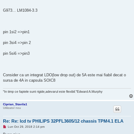
t
i
t
G973... LM1084-3.3
pin 1si2 =>pin1
pin 3si4 =>pin 2
pin 5si6 =>pin3
Consider ca un integrat LDO(low drop out) de 5A este mai fiabil decat o
sursa de 4A in capsula SOIC8
"In timp ce faptele sunt rigide,adevarul este flexibil."Edward A.Murphy
Ciprian_Stavila1
Utilizator nou
Re: Re: lcd tv PHILIPS 32PFL3605/12 chassis TPM4.1 ELA
M
Lun Oct 29, 2018 2:14 pm
e
s