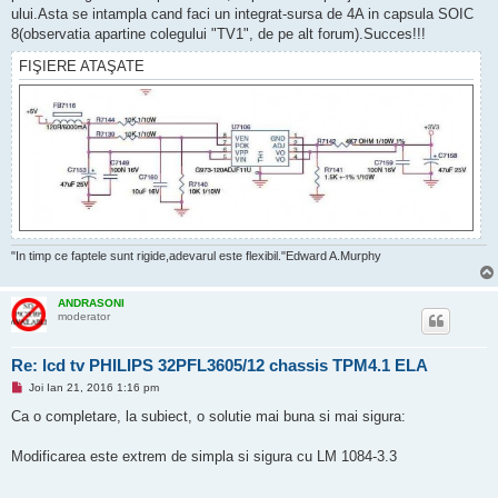
ului.Asta se intampla cand faci un integrat-sursa de 4A in capsula SOIC
8(observatia apartine colegului "TV1", de pe alt forum).Succes!!!
FIŞIERE ATAŞATE
"In timp ce faptele sunt rigide,adevarul este flexibil."Edward A.Murphy
ANDRASONI
moderator
Re: lcd tv PHILIPS 32PFL3605/12 chassis TPM4.1 ELA
M
Joi Ian 21, 2016 1:16 pm
e
s
Ca o completare, la subiect, o solutie mai buna si mai sigura:
a
j
n
Modificarea este extrem de simpla si sigura cu LM 1084-3.3
e
c
i