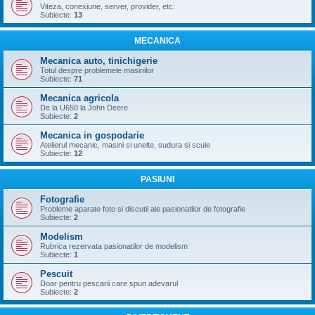
Viteza, conexiune, server, provider, etc.
Subiecte:
13
MECANICA
Mecanica auto, tinichigerie
Totul despre problemele masinilor
Subiecte:
71
Mecanica agricola
De la U650 la John Deere
Subiecte:
2
Mecanica in gospodarie
Atelierul mecanic, masini si unelte, sudura si scule
Subiecte:
12
PASIUNI
Fotografie
Probleme aparate foto si discutii ale pasionatilor de fotografie
Subiecte:
2
Modelism
Rubrica rezervata pasionatilor de modelism
Subiecte:
1
Pescuit
Doar pentru pescarii care spun adevarul
Subiecte:
2