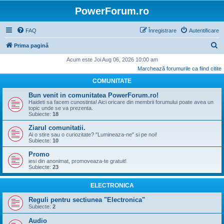
PowerForum.ro
FAQ
Înregistrare
Autentificare
C
Prima pagină
ă
Acum este Joi Aug 06, 2026 10:00 am
Marchează forumurile ca fiind citite
u
COMUNITATE
t
a
Bun venit in comunitatea PowerForum.ro!
Haideti sa facem cunostinta! Aici oricare din membrii forumului poate avea un
r
topic unde se va prezenta.
Subiecte:
18
e
Ziarul comunitatii.
Ai o stire sau o curiozitate? "Lumineaza-ne" si pe noi!
Subiecte:
10
Promo
iesi din anonimat, promoveaza-te gratuit!
Subiecte:
23
ELECTRONICA
Reguli pentru sectiunea "Electronica"
Subiecte:
2
Audio