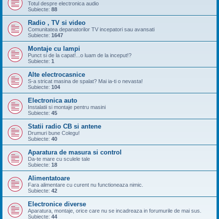
Totul despre electronica audio
Subiecte:
88
Radio , TV si video
Comunitatea depanatorilor TV incepatori sau avansati
Subiecte:
1647
Montaje cu lampi
Punct si de la capat!...o luam de la inceput!?
Subiecte:
1
Alte electrocasnice
S-a stricat masina de spalat? Mai ia-ti o nevasta!
Subiecte:
104
Electronica auto
Instalatii si montaje pentru masini
Subiecte:
45
Statii radio CB si antene
Drumuri bune Colegu!
Subiecte:
40
Aparatura de masura si control
Da-te mare cu sculele tale
Subiecte:
18
Alimentatoare
Fara alimentare cu curent nu functioneaza nimic.
Subiecte:
42
Electronice diverse
Aparatura, montaje, orice care nu se incadreaza in forumurile de mai sus.
Subiecte:
44