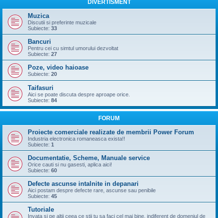
DIVERTISMENT
Muzica
Discutii si preferinte muzicale
Subiecte:
33
Bancuri
Pentru cei cu simtul umorului dezvoltat
Subiecte:
27
Poze, video haioase
Subiecte:
20
Taifasuri
Aici se poate discuta despre aproape orice.
Subiecte:
84
FORUM
Proiecte comerciale realizate de membrii Power Forum
Industria electronica romaneasca exista!!
Subiecte:
1
Documentatie, Scheme, Manuale service
Orice cauti si nu gasesti, aplica aici!
Subiecte:
60
Defecte ascunse intalnite in depanari
Aici postam despre defecte rare, ascunse sau penibile
Subiecte:
45
Tutoriale
Invata si pe altii ceea ce stii tu sa faci cel mai bine, indiferent de domeniul de