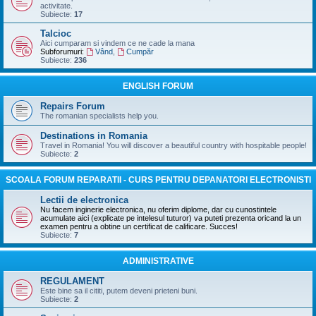
activitate.
Subiecte:
17
Talcioc
Aici cumparam si vindem ce ne cade la mana
Subforumuri:
Vând
,
Cumpăr
Subiecte:
236
ENGLISH FORUM
Repairs Forum
The romanian specialists help you.
Destinations in Romania
Travel in Romania! You will discover a beautiful country with hospitable people!
Subiecte:
2
SCOALA FORUM REPARATII - CURS PENTRU DEPANATORI ELECTRONISTI
Lectii de electronica
Nu facem inginerie electronica, nu oferim diplome, dar cu cunostintele
acumulate aici (explicate pe intelesul tuturor) va puteti prezenta oricand la un
examen pentru a obtine un certificat de calificare. Succes!
Subiecte:
7
ADMINISTRATIVE
REGULAMENT
Este bine sa il cititi, putem deveni prieteni buni.
Subiecte:
2