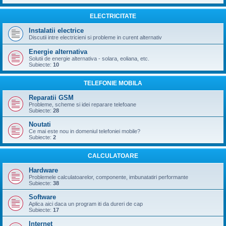
ELECTRICITATE
Instalatii electrice
Discutii intre electricieni si probleme in curent alternativ
Energie alternativa
Solutii de energie alternativa - solara, eoliana, etc.
Subiecte:
10
TELEFONIE MOBILA
Reparatii GSM
Probleme, scheme si idei reparare telefoane
Subiecte:
28
Noutati
Ce mai este nou in domeniul telefoniei mobile?
Subiecte:
2
CALCULATOARE
Hardware
Problemele calculatoarelor, componente, imbunatatiri performante
Subiecte:
38
Software
Aplica aici daca un program iti da dureri de cap
Subiecte:
17
Internet